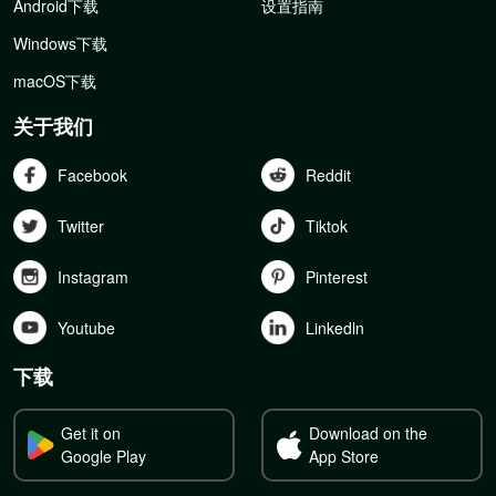
Android下载
设置指南
Windows下载
macOS下载
关于我们
Facebook
Reddit
Twitter
Tiktok
Instagram
Pinterest
Youtube
Linkedln
下载
Get it on
Download on the
Google Play
App Store