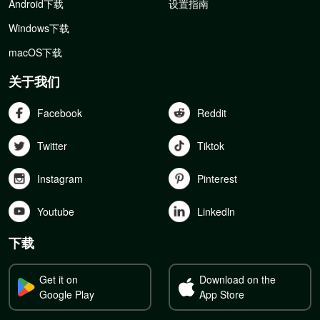
Android下载
设置指南
Windows下载
macOS下载
关于我们
Facebook
Reddit
Twitter
Tiktok
Instagram
Pinterest
Youtube
Linkedln
下载
Get it on
Download on the
Google Play
App Store