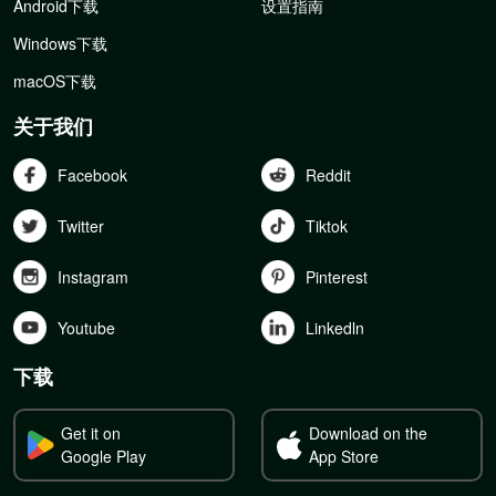
Android下载
设置指南
Windows下载
macOS下载
关于我们
Facebook
Reddit
Twitter
Tiktok
Instagram
Pinterest
Youtube
Linkedln
下载
Get it on
Download on the
Google Play
App Store