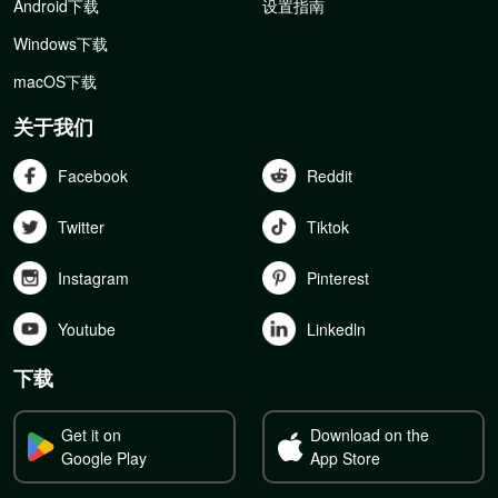
Android下载
设置指南
Windows下载
macOS下载
关于我们
Facebook
Reddit
Twitter
Tiktok
Instagram
Pinterest
Youtube
Linkedln
下载
Get it on
Download on the
Google Play
App Store