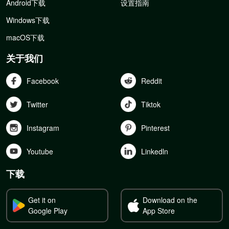
Android下载
设置指南
Windows下载
macOS下载
关于我们
Facebook
Reddit
Twitter
Tiktok
Instagram
Pinterest
Youtube
Linkedln
下载
Get it on
Download on the
Google Play
App Store