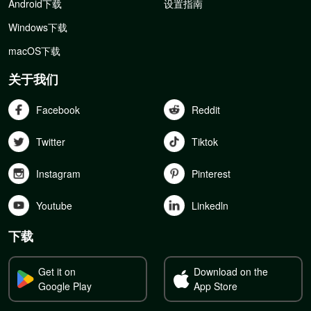
Android下载
设置指南
Windows下载
macOS下载
关于我们
Facebook
Reddit
Twitter
Tiktok
Instagram
Pinterest
Youtube
Linkedln
下载
Get it on
Download on the
Google Play
App Store