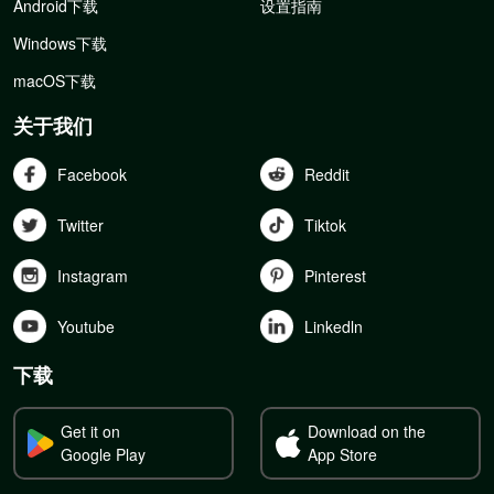
Android下载
设置指南
Windows下载
macOS下载
关于我们
Facebook
Reddit
Twitter
Tiktok
Instagram
Pinterest
Youtube
Linkedln
下载
Get it on
Download on the
Google Play
App Store