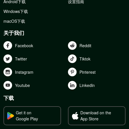
Android下载
设置指南
Windows下载
macOS下载
关于我们
Facebook
Reddit
Twitter
Tiktok
Instagram
Pinterest
Youtube
Linkedln
下载
Get it on
Download on the
Google Play
App Store