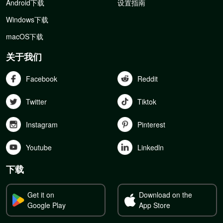
Android下载
设置指南
Windows下载
macOS下载
关于我们
Facebook
Reddit
Twitter
Tiktok
Instagram
Pinterest
Youtube
Linkedln
下载
Get it on
Download on the
Google Play
App Store