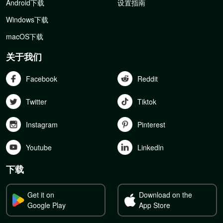
Android下载
设置指南
Windows下载
macOS下载
关于我们
Facebook
Reddit
Twitter
Tiktok
Instagram
Pinterest
Youtube
Linkedln
下载
Get it on
Download on the
Google Play
App Store