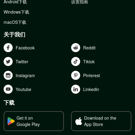
Android下载
设置指南
Windows下载
macOS下载
关于我们
Facebook
Reddit
Twitter
Tiktok
Instagram
Pinterest
Youtube
Linkedln
下载
Get it on
Download on the
Google Play
App Store