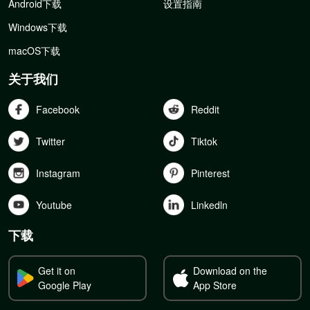
Android下载
设置指南
Windows下载
macOS下载
关于我们
Facebook
Reddit
Twitter
Tiktok
Instagram
Pinterest
Youtube
Linkedln
下载
Get it on
Download on the
Google Play
App Store