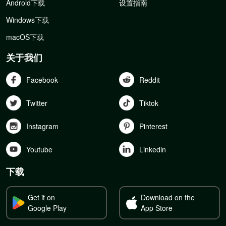
Android下载
设置指南
Windows下载
macOS下载
关于我们
Facebook
Reddit
Twitter
Tiktok
Instagram
Pinterest
Youtube
Linkedln
下载
Get it on
Download on the
Google Play
App Store