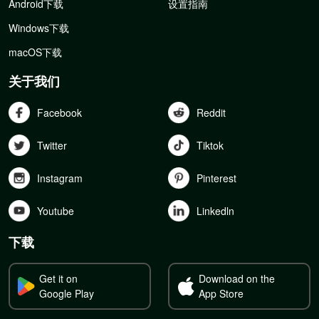
Android下载
设置指南
Windows下载
macOS下载
关于我们
Facebook
Reddit
Twitter
Tiktok
Instagram
Pinterest
Youtube
Linkedln
下载
Get it on
Download on the
Google Play
App Store