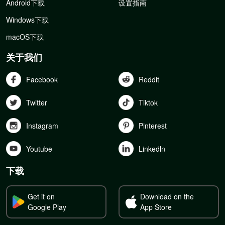
Android下载
设置指南
Windows下载
macOS下载
关于我们
Facebook
Reddit
Twitter
Tiktok
Instagram
Pinterest
Youtube
Linkedln
下载
Get it on
Download on the
Google Play
App Store