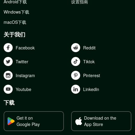
Android下载
设置指南
Windows下载
macOS下载
关于我们
Facebook
Reddit
Twitter
Tiktok
Instagram
Pinterest
Youtube
Linkedln
下载
Get it on
Download on the
Google Play
App Store