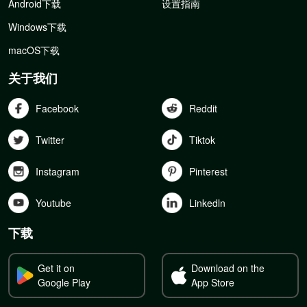
Android下载
设置指南
Windows下载
macOS下载
关于我们
Facebook
Reddit
Twitter
Tiktok
Instagram
Pinterest
Youtube
Linkedln
下载
Get it on
Download on the
Google Play
App Store