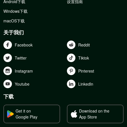
Android下载
设置指南
Windows下载
macOS下载
关于我们
Facebook
Reddit
Twitter
Tiktok
Instagram
Pinterest
Youtube
Linkedln
下载
Get it on
Download on the
Google Play
App Store