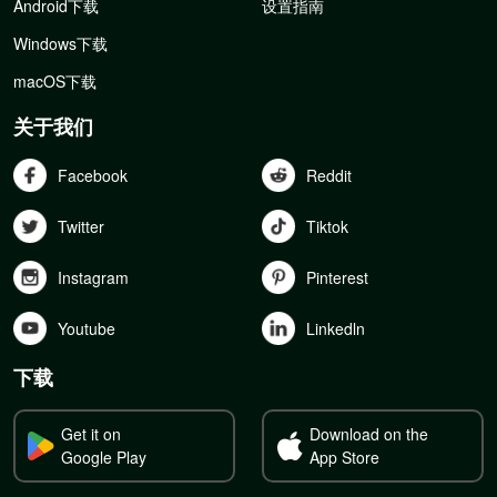
Android下载
设置指南
Windows下载
macOS下载
关于我们
Facebook
Reddit
Twitter
Tiktok
Instagram
Pinterest
Youtube
Linkedln
下载
Get it on
Download on the
Google Play
App Store