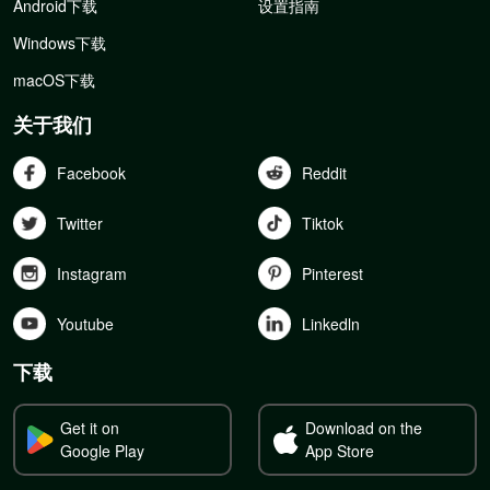
Android下载
设置指南
Windows下载
macOS下载
关于我们
Facebook
Reddit
Twitter
Tiktok
Instagram
Pinterest
Youtube
Linkedln
下载
Get it on
Download on the
Google Play
App Store