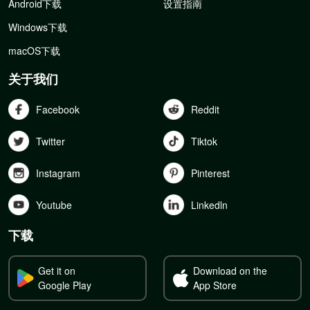
Android下载
设置指南
Windows下载
macOS下载
关于我们
Facebook
Reddit
Twitter
Tiktok
Instagram
Pinterest
Youtube
Linkedln
下载
Get it on
Download on the
Google Play
App Store