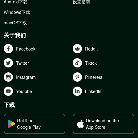
Android下载
设置指南
Windows下载
macOS下载
关于我们
Facebook
Reddit
Twitter
Tiktok
Instagram
Pinterest
Youtube
Linkedln
下载
Get it on
Download on the
Google Play
App Store