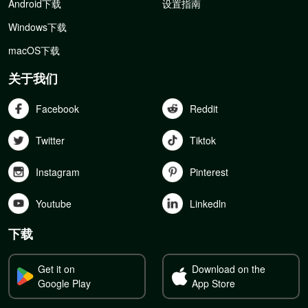
Android下载
设置指南
Windows下载
macOS下载
关于我们
Facebook
Reddit
Twitter
Tiktok
Instagram
Pinterest
Youtube
Linkedln
下载
Get it on
Download on the
Google Play
App Store