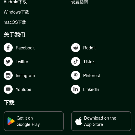
Android下载
设置指南
Windows下载
macOS下载
关于我们
Facebook
Reddit
Twitter
Tiktok
Instagram
Pinterest
Youtube
Linkedln
下载
Get it on
Download on the
Google Play
App Store