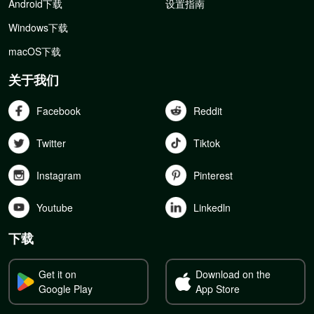
Android下载
设置指南
Windows下载
macOS下载
关于我们
Facebook
Reddit
Twitter
Tiktok
Instagram
Pinterest
Youtube
Linkedln
下载
Get it on
Download on the
Google Play
App Store