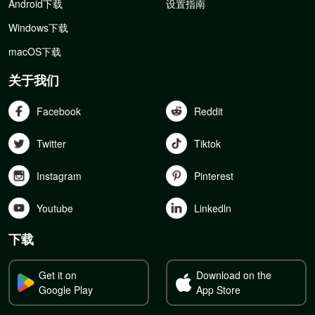
Android下载
设置指南
Windows下载
macOS下载
关于我们
Facebook
Reddit
Twitter
Tiktok
Instagram
Pinterest
Youtube
Linkedln
下载
Get it on
Download on the
Google Play
App Store