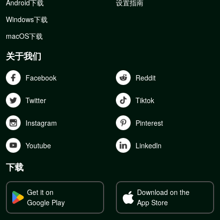
Android下载
设置指南
Windows下载
macOS下载
关于我们
Facebook
Reddit
Twitter
Tiktok
Instagram
Pinterest
Youtube
Linkedln
下载
Get it on
Download on the
Google Play
App Store