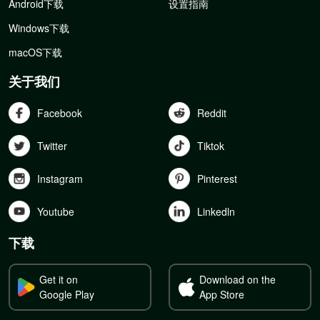
Android下载
设置指南
Windows下载
macOS下载
关于我们
Facebook
Reddit
Twitter
Tiktok
Instagram
Pinterest
Youtube
Linkedln
下载
Get it on
Download on the
Google Play
App Store