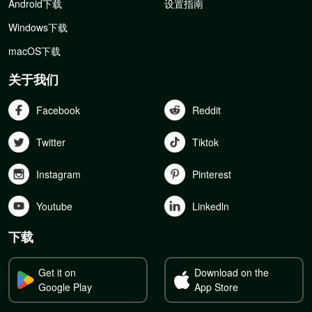
Android下载
设置指南
Windows下载
macOS下载
关于我们
Facebook
Reddit
Twitter
Tiktok
Instagram
Pinterest
Youtube
Linkedln
下载
Get it on
Download on the
Google Play
App Store