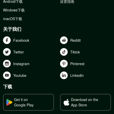
Android下载
设置指南
Windows下载
macOS下载
关于我们
Facebook
Reddit
Twitter
Tiktok
Instagram
Pinterest
Youtube
Linkedln
下载
Get it on
Download on the
Google Play
App Store