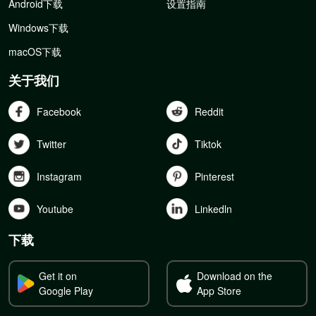
Android下载
设置指南
Windows下载
macOS下载
关于我们
Facebook
Reddit
Twitter
Tiktok
Instagram
Pinterest
Youtube
Linkedln
下载
Get it on
Download on the
Google Play
App Store