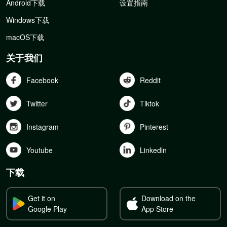
Android下载
设置指南
Windows下载
macOS下载
关于我们
Facebook
Reddit
Twitter
Tiktok
Instagram
Pinterest
Youtube
Linkedln
下载
Get it on
Download on the
Google Play
App Store