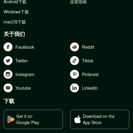
Android下载
设置指南
Windows下载
macOS下载
关于我们
Facebook
Reddit
Twitter
Tiktok
Instagram
Pinterest
Youtube
Linkedln
下载
Get it on
Download on the
Google Play
App Store