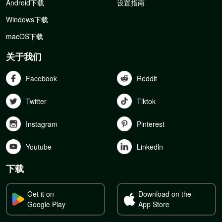
Android下载
设置指南
Windows下载
macOS下载
关于我们
Facebook
Reddit
Twitter
Tiktok
Instagram
Pinterest
Youtube
Linkedln
下载
Get it on
Download on the
Google Play
App Store