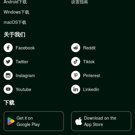
Android下载
设置指南
Windows下载
macOS下载
关于我们
Facebook
Reddit
Twitter
Tiktok
Instagram
Pinterest
Youtube
Linkedln
下载
Get it on
Download on the
Google Play
App Store