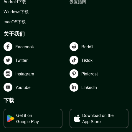
Android下载
设置指南
Windows下载
macOS下载
关于我们
Facebook
Reddit
Twitter
Tiktok
Instagram
Pinterest
Youtube
Linkedln
下载
Get it on
Download on the
Google Play
App Store