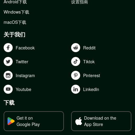
Android下载
设置指南
Windows下载
macOS下载
关于我们
Facebook
Reddit
Twitter
Tiktok
Instagram
Pinterest
Youtube
Linkedln
下载
Get it on
Download on the
Google Play
App Store