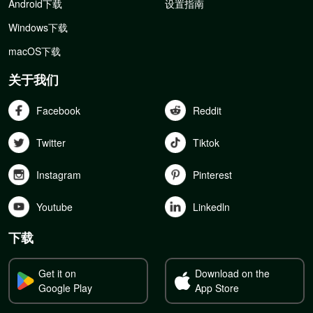
Android下载
设置指南
Windows下载
macOS下载
关于我们
Facebook
Reddit
Twitter
Tiktok
Instagram
Pinterest
Youtube
Linkedln
下载
Get it on
Download on the
Google Play
App Store