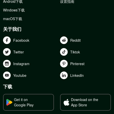
Android下载
设置指南
Windows下载
macOS下载
关于我们
Facebook
Reddit
Twitter
Tiktok
Instagram
Pinterest
Youtube
Linkedln
下载
Get it on
Download on the
Google Play
App Store