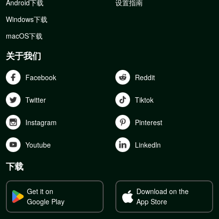
Android下载
设置指南
Windows下载
macOS下载
关于我们
Facebook
Reddit
Twitter
Tiktok
Instagram
Pinterest
Youtube
Linkedln
下载
Get it on
Download on the
Google Play
App Store