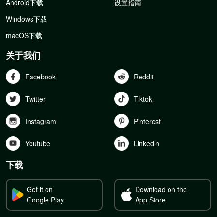
Android下载
设置指南
Windows下载
macOS下载
关于我们
Facebook
Reddit
Twitter
Tiktok
Instagram
Pinterest
Youtube
Linkedln
下载
Get it on
Download on the
Google Play
App Store