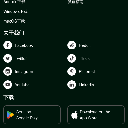
Android下载
设置指南
Windows下载
macOS下载
关于我们
Facebook
Reddit
Twitter
Tiktok
Instagram
Pinterest
Youtube
Linkedln
下载
Get it on
Download on the
Google Play
App Store