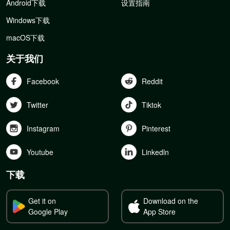
Android下载
设置指南
Windows下载
macOS下载
关于我们
Facebook
Reddit
Twitter
Tiktok
Instagram
Pinterest
Youtube
Linkedln
下载
Get it on
Download on the
Google Play
App Store