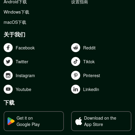
Android下载
设置指南
Windows下载
macOS下载
关于我们
Facebook
Reddit
Twitter
Tiktok
Instagram
Pinterest
Youtube
Linkedln
下载
Get it on
Download on the
Google Play
App Store