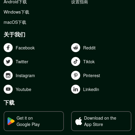
Android下载
设置指南
Windows下载
macOS下载
关于我们
Facebook
Reddit
Twitter
Tiktok
Instagram
Pinterest
Youtube
Linkedln
下载
Get it on
Download on the
Google Play
App Store