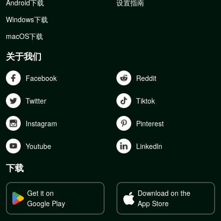
Android下载
设置指南
Windows下载
macOS下载
关于我们
Facebook
Reddit
Twitter
Tiktok
Instagram
Pinterest
Youtube
Linkedln
下载
Get it on
Download on the
Google Play
App Store