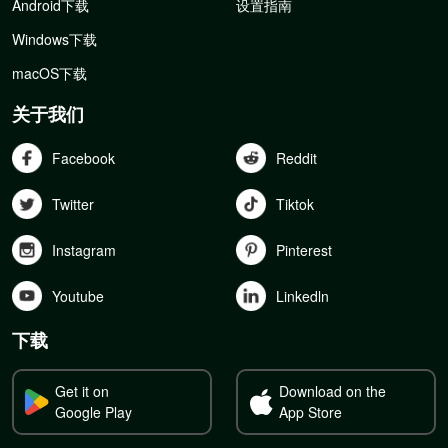
Android下载
设置指南
Windows下载
macOS下载
关于我们
Facebook
Reddit
Twitter
Tiktok
Instagram
Pinterest
Youtube
Linkedln
下载
Get it on
Download on the
Google Play
App Store