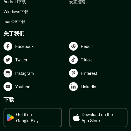
Android下载
设置指南
Windows下载
macOS下载
关于我们
Facebook
Reddit
Twitter
Tiktok
Instagram
Pinterest
Youtube
Linkedln
下载
Get it on
Download on the
Google Play
App Store