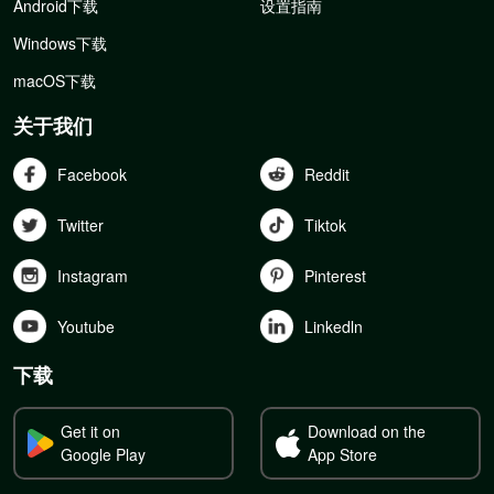
Android下载
设置指南
Windows下载
macOS下载
关于我们
Facebook
Reddit
Twitter
Tiktok
Instagram
Pinterest
Youtube
Linkedln
下载
Get it on
Download on the
Google Play
App Store