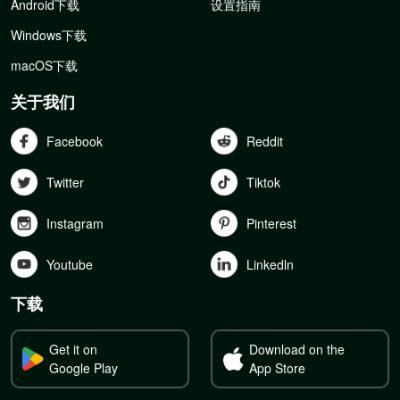
Android下载
设置指南
Windows下载
macOS下载
关于我们
Facebook
Reddit
Twitter
Tiktok
Instagram
Pinterest
Youtube
Linkedln
下载
Get it on
Download on the
Google Play
App Store